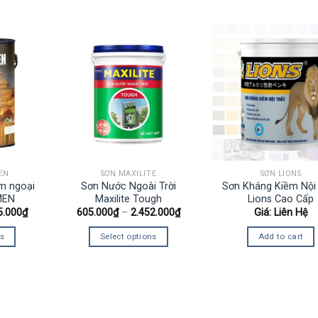
EN
SƠN MAXILITE
SƠN LIONS
ềm ngoại
Sơn Nước Ngoài Trời
Sơn Kháng Kiềm Nội
MEN
Maxilite Tough
Lions Cao Cấp
5.000
₫
605.000
₫
–
2.452.000
₫
Giá: Liên Hệ
ns
Select options
Add to cart