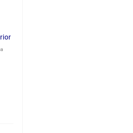
rior
ủa