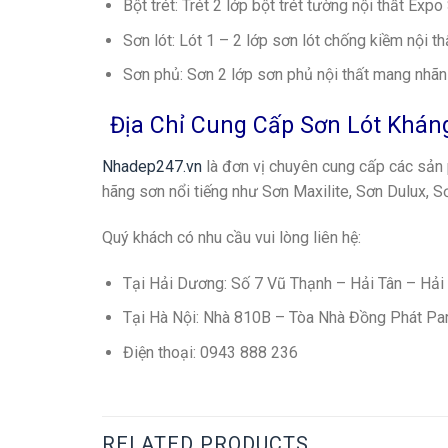
Bột trét: Trét 2 lớp bột trét tường nội thất Exp
Sơn lót: Lót 1 – 2 lớp sơn lót chống kiềm nội th
Sơn phủ: Sơn 2 lớp sơn phủ nội thất mang nhãn
Địa Chỉ Cung Cấp Sơn Lót Kháng 
Nhadep247.vn
là đơn vị chuyên cung cấp các sản p
hãng sơn nổi tiếng như Sơn Maxilite, Sơn Dulux, 
Quý khách có nhu cầu vui lòng liên hệ:
Tại Hải Dương: Số 7 Vũ Thạnh – Hải Tân – Hải
Tại Hà Nội: Nhà 810B – Tòa Nhà Đồng Phát Pa
Điện thoại: 0943 888 236
RELATED PRODUCTS