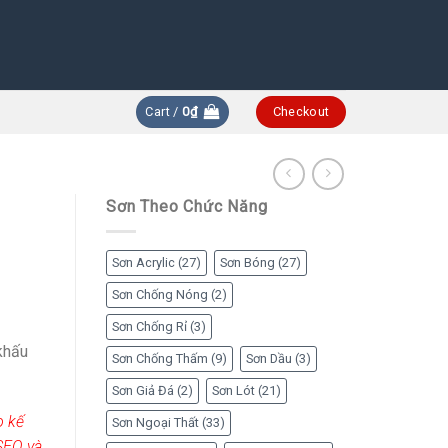
Cart /
0
₫
Checkout
Sơn Theo Chức Năng
Sơn Acrylic
(27)
Sơn Bóng
(27)
Sơn Chống Nóng
(2)
Sơn Chống Rỉ
(3)
khấu
Sơn Chống Thấm
(9)
Sơn Dầu
(3)
Sơn Giả Đá
(2)
Sơn Lót
(21)
o kế
Sơn Ngoại Thất
(33)
SEO và