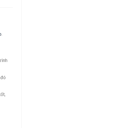
o
.
rình
 đó
ốt,