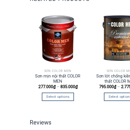
R MEN
SƠN COLOR MEN
SƠN COLOR M
 Siêu Bền
Sơn mịn nội thất COLOR
Sơn lót chống ki
t Cao Cấp
MEN
thất COLOR 
Men
277.000
₫
–
835.000
₫
795.000
₫
–
2.77
.755.000
₫
Select options
Select optio
tions
Reviews