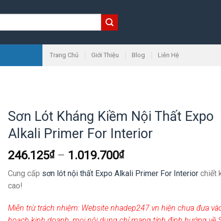
Trang Chủ
Giới Thiệu
Blog
Liên Hệ
Sơn Lót Kháng Kiềm Nội Thất Expo
Alkali Primer For Interior
246.125
₫
–
1.019.700
₫
Cung cấp
sơn lót nội thất Expo Alkali Primer For Interior
chiết 
cao!
Miễn trừ trách nhiệm:
Website nhadep247.vn hiện chưa đưa và
hoạch kinh doanh, mọi nội dung chỉ mang tính định hướng về 