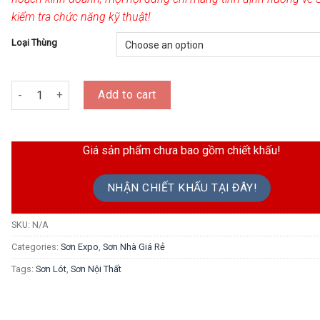
kiểm tra chức năng kỹ thuật!
Loại Thùng
Sơn Lót Kháng Kiềm Nội Thất Expo Alkali Primer For Interior quanti
Add to cart
Giá sản phẩm chưa bao gồm chiết khấu!
NHẬN CHIẾT KHẤU TẠI ĐÂY!
SKU:
N/A
Categories:
Sơn Expo
,
Sơn Nhà Giá Rẻ
Tags:
Sơn Lót
,
Sơn Nội Thất