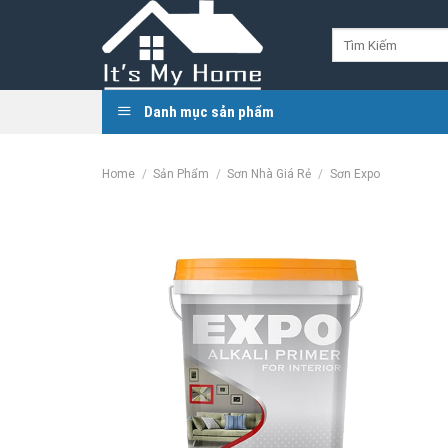
Skip
to
Search
for:
content
Danh mục sản phẩm
Home
/
Sản Phẩm
/
Sơn Nhà Giá Rẻ
/
Sơn Expo