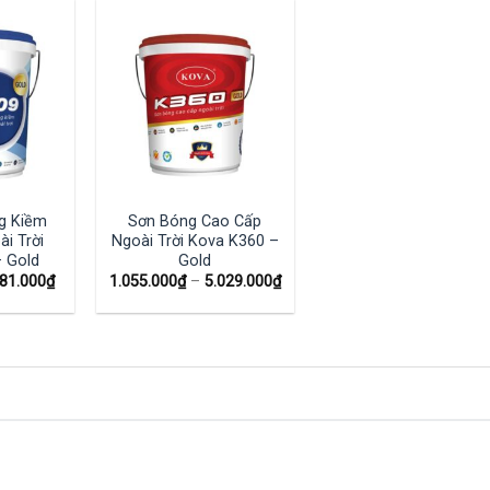
g Kiềm
Sơn Bóng Cao Cấp
i Trời
Ngoài Trời Kova K360 –
 Gold
Gold
081.000
₫
1.055.000
₫
–
5.029.000
₫