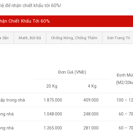
hệ để nhận chiết khấu tới 60%!
hận Chiết Khấu Tới 60%
a Sẵn
Matit, Bột Bả
Chống Nóng, Chống Thấm
Sơn Trang Trí
Đơn Giá (VNĐ)
Định Mứ
(M2/20k
20 Kg
4 Kg
cấp trong nhà
1.875.000
409.000
100 – 1
ong nhà
1.048.000
248.000
60 – 7
ong nhà
1.265.000
281.000
60 – 7