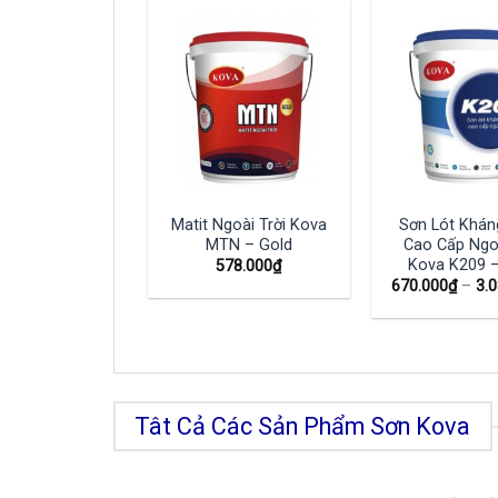
Matit Ngoài Trời Kova
Sơn Lót Khán
MTN – Gold
Cao Cấp Ngoà
Kova K209 –
578.000
₫
670.000
₫
–
3.
Tât Cả Các Sản Phẩm Sơn Kova