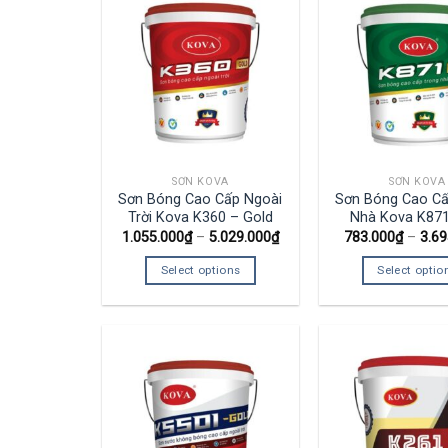
SƠN KOVA
SƠN KOVA
Sơn Bóng Cao Cấp Ngoài
Sơn Bóng Cao Cấ
Trời Kova K360 – Gold
Nhà Kova K871
1.055.000
₫
–
5.029.000
₫
783.000
₫
–
3.69
Select options
Select optio