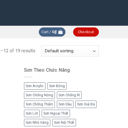
Cart /
0
₫
Checkout
–12 of 19 results
Sơn Theo Chức Năng
Sơn Acrylic
Sơn Bóng
Sơn Chống Nóng
Sơn Chống Rỉ
Sơn Chống Thấm
Sơn Dầu
Sơn Giả Đá
Sơn Lót
Sơn Ngoại Thất
Sơn Nhũ Vàng
Sơn Nội Thất