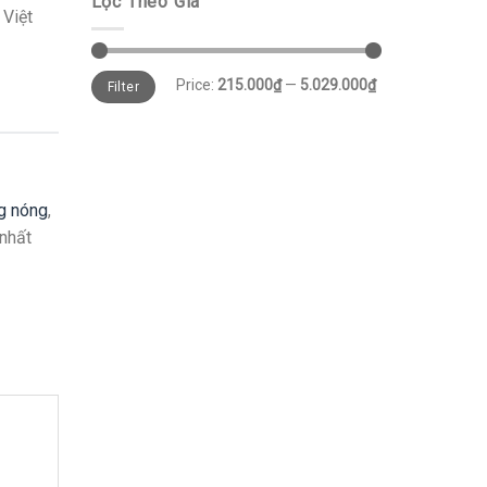
Lọc Theo Giá
 Việt
Price:
215.000₫
—
5.029.000₫
Filter
g nóng
,
nhất