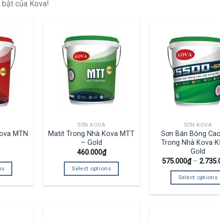
 bật của Kova!
SƠN KOVA
SƠN KOVA
 Kova MTN
Matit Trong Nhà Kova MTT
Sơn Bán Bóng Ca
– Gold
Trong Nhà Kova 
Gold
460.000
₫
575.000
₫
–
2.735.
ns
Select options
Select options