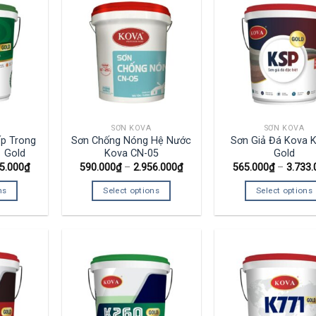
SƠN KOVA
SƠN KOVA
p Trong
Sơn Chống Nóng Hệ Nước
Sơn Giả Đá Kova 
 Gold
Kova CN-05
Gold
5.000
₫
590.000
₫
–
2.956.000
₫
565.000
₫
–
3.733.
ns
Select options
Select options