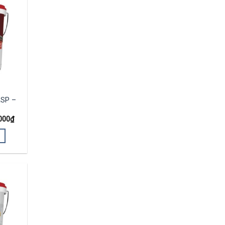
KSP –
000
₫