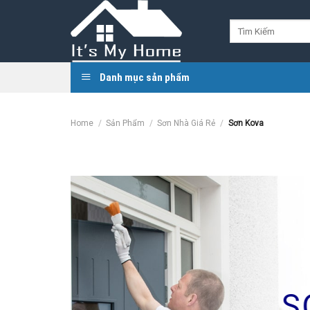
Skip
to
Search
for:
content
Danh mục sản phẩm
Home
/
Sản Phẩm
/
Sơn Nhà Giá Rẻ
/
Sơn Kova
S