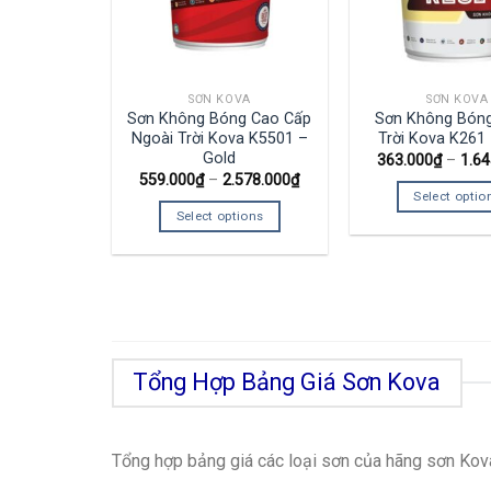
SƠN KOVA
SƠN KOVA
Sơn Không Bóng Cao Cấp
Sơn Không Bóng
Ngoài Trời Kova K5501 –
Trời Kova K261
Gold
363.000
₫
–
1.64
559.000
₫
–
2.578.000
₫
Select optio
Select options
Tổng Hợp Bảng Giá Sơn Kova
Tổng hợp bảng giá các loại sơn của hãng sơn Kov