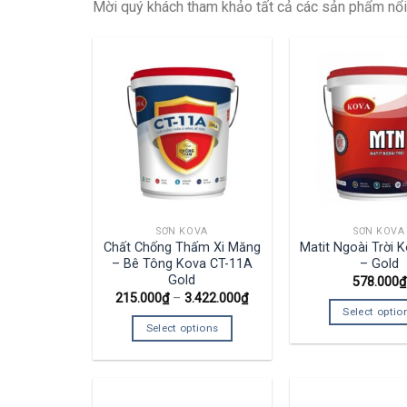
Mời quý khách tham khảo tất cả các sản phẩm nổi
SƠN KOVA
SƠN KOVA
Chất Chống Thấm Xi Măng
Matit Ngoài Trời
– Bê Tông Kova CT-11A
– Gold
Gold
578.000
₫
215.000
₫
–
3.422.000
₫
Select optio
Select options