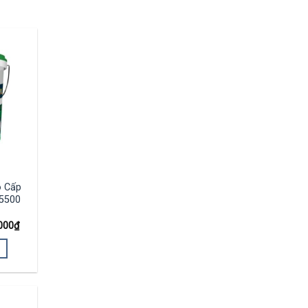
o Cấp
K5500
000
₫