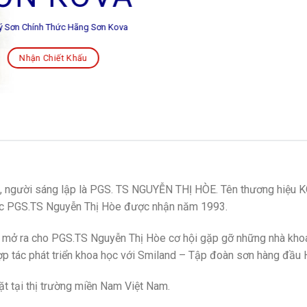
Lý Sơn Chính Thức Hãng Sơn Kova
Nhận Chiết Khấu
m, người sáng lập là PGS. TS NGUYỄN THỊ HÒE. Tên thương hiệu 
học PGS.TS Nguyễn Thị Hòe được nhận năm 1993.
ã mở ra cho PGS.TS Nguyễn Thị Hòe cơ hội gặp gỡ những nhà kho
hợp tác phát triển khoa học với Smiland – Tập đoàn sơn hàng đầu 
t tại thị trường miền Nam Việt Nam.