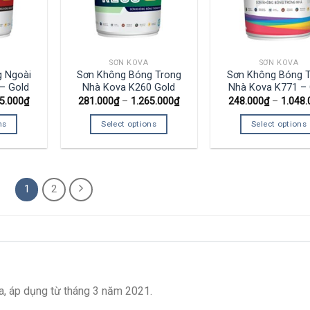
SƠN KOVA
SƠN KOVA
 Ngoài
Sơn Không Bóng Trong
Sơn Không Bóng 
 – Gold
Nhà Kova K260 Gold
Nhà Kova K771 – 
5.000
₫
281.000
₫
–
1.265.000
₫
248.000
₫
–
1.048.
ns
Select options
Select options
1
2
a, áp dụng từ tháng 3 năm 2021.