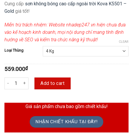
Cung cấp
sơn không bóng cao cấp ngoài trời Kova K5501 –
Gold
giá tốt!
Miễn trừ trách nhiệm:
Website nhadep247.vn hiện chưa đưa
vào kế hoạch kinh doanh, mọi nội dung chỉ mang tính định
hướng về SEO và kiểm tra chức năng kỹ thuật!
CLEAR
Loại Thùng
559.000
₫
Sơn Không Bóng Cao Cấp Ngoài Trời Kova K5501 - Gold quantity
Add to cart
Giá sản phẩm chưa bao gồm chiết khấu!
NHẬN CHIẾT KHẤU TẠI ĐÂY!