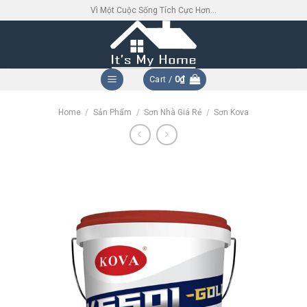
Skip
Vì Một Cuộc Sống Tích Cực Hơn...
to
content
Cart /
0
₫
Home
/
Sản Phẩm
/
Sơn Nhà Giá Rẻ
/
Sơn Kova