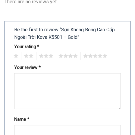
There are no reviews yet.
Be the first to review “Sơn Không Bóng Cao Cấp
Ngoài Trời Kova K5501 – Gold”
Your rating
*
1
2
3
4
5
Your review
*
Name
*