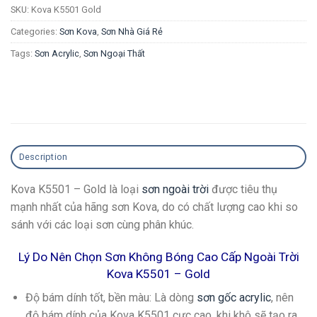
SKU:
Kova K5501 Gold
Categories:
Sơn Kova
,
Sơn Nhà Giá Rẻ
Tags:
Sơn Acrylic
,
Sơn Ngoại Thất
Description
Kova K5501 – Gold là loại
sơn ngoài trời
được tiêu thụ
mạnh nhất của hãng sơn Kova, do có chất lượng cao khi so
sánh với các loại sơn cùng phân khúc.
Lý Do Nên Chọn Sơn Không Bóng Cao Cấp Ngoài Trời
Kova K5501 – Gold
Độ bám dính tốt, bền màu
: Là dòng
sơn gốc acrylic
, nên
độ bám dính của Kova K5501 cực cao, khi khô sẽ tạo ra