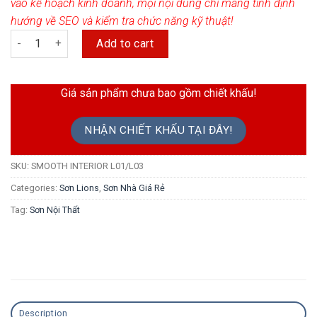
vào kế hoạch kinh doanh, mọi nội dung chỉ mang tính định
hướng về SEO và kiểm tra chức năng kỹ thuật!
Sơn Lions – Sơn Mịn Nội Thất Cao Cấp quantity
Add to cart
Giá sản phẩm chưa bao gồm chiết khấu!
NHẬN CHIẾT KHẤU TẠI ĐÂY!
SKU:
SMOOTH INTERIOR L01/L03
Categories:
Sơn Lions
,
Sơn Nhà Giá Rẻ
Tag:
Sơn Nội Thất
Description