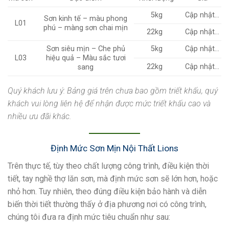
5kg
Cập nhật…
Sơn kinh tế – màu phong
L01
phú – màng sơn chai mịn
22kg
Cập nhật…
Sơn siêu mịn – Che phủ
5kg
Cập nhật…
L03
hiệu quả – Màu sắc tươi
22kg
Cập nhật…
sang
Quý khách lưu ý
: Bảng giá trên chưa bao gồm triết khấu, quý
khách vui lòng liên hệ để nhận được mức triết khấu cao và
nhiều ưu đãi khác.
Định Mức Sơn Mịn Nội Thất Lions
Trên thực tế, tùy theo chất lượng công trình, điều kiện thời
tiết, tay nghề thợ lăn sơn, mà định mức sơn sẽ lớn hơn, hoặc
nhỏ hơn. Tuy nhiên, theo đúng điều kiện bảo hành và diễn
biến thời tiết thường thấy ở địa phương nơi có công trình,
chúng tôi đưa ra định mức tiêu chuẩn như sau: