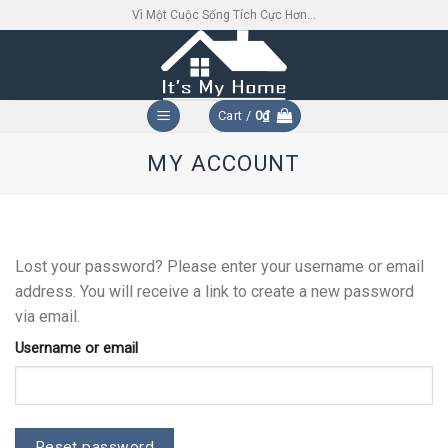
Skip
Vì Một Cuộc Sống Tích Cực Hơn...
to
content
Cart /
0
₫
MY ACCOUNT
Lost your password? Please enter your username or email
address. You will receive a link to create a new password
via email.
Username or email
Reset password