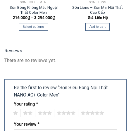
SƠN COLOR MEN
SƠN LIONS
Sơn Bóng Không Màu Ngoại
Sơn Lions – Sơn Mịn Nội Thất
Thất Color Men
Cao Cấp
216.000
₫
–
3.294.000
₫
Giá: Liên Hệ
Select options
Add to cart
Reviews
There are no reviews yet.
Be the first to review “Sơn Siêu Bóng Nội Thất
NANO AG+ Color Men”
Your rating
*
1
2
3
4
5
Your review
*