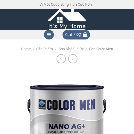
Skip
Vì Một Cuộc Sống Tích Cực Hơn...
to
content
Cart /
0
₫
Home
/
Sản Phẩm
/
Sơn Nhà Giá Rẻ
/
Sơn Color Men