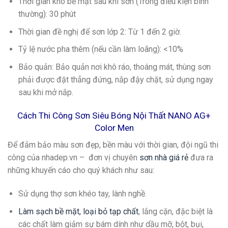
Thời gian khô bề mặt sau khi sơn (Trong điều kiện bình
thường): 30 phút
Thời gian đề nghị để sơn lớp 2: Từ 1 đến 2 giờ.
Tỷ lệ nước pha thêm (nếu cần làm loãng): <10%
Bảo quản: Bảo quản nơi khô ráo, thoáng mát, thùng sơn
phải được đặt thẳng đứng, nắp đậy chặt, sử dụng ngay
sau khi mở nắp.
Cách Thi Công Sơn Siêu Bóng Nội Thất NANO AG+
Color Men
Để đảm bảo màu sơn đẹp, bền màu với thời gian, đội ngũ thi
công của nhadep.vn – đơn vị chuyên
sơn nhà giá rẻ
đưa ra
những khuyến cáo cho quý khách như sau:
Sử dụng thợ sơn khéo tay, lành nghề.
Làm sạch bề mặt, loại bỏ tạp chất
, lắng cặn, đặc biệt là
các chất làm giảm sự bám dính như dầu mỡ, bột, bụi,