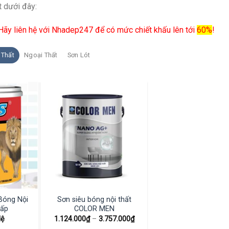
t dưới đây:
 Hãy liên hệ với Nhadep247 để có mức chiết khấu lên tới
60%
!
 Thất
Ngoại Thất
Sơn Lót
Bóng Nội
Sơn siêu bóng nội thất
Cấp
COLOR MEN
Hệ
1.124.000
₫
–
3.757.000
₫