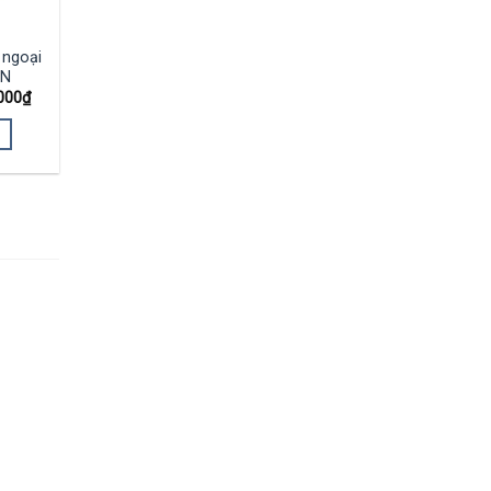
N
 ngoại
EN
000
₫