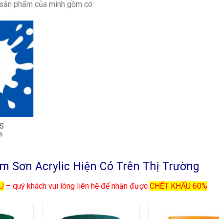
u sản phẩm của mình gồm có:
NS
S
m Sơn Acrylic Hiện Có Trên Thị Trường
U
– quý khách vui lòng liên hệ để nhận được
CHẾT KHẤU 60%