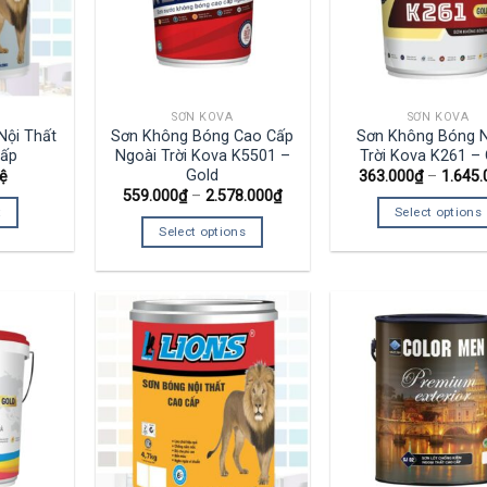
SƠN KOVA
SƠN KOVA
Nội Thất
Sơn Không Bóng Cao Cấp
Sơn Không Bóng 
Cấp
Ngoài Trời Kova K5501 –
Trời Kova K261 – 
Gold
Hệ
363.000
₫
–
1.645.
559.000
₫
–
2.578.000
₫
t
Select options
Select options