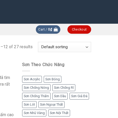
Cart /
0
₫
Checkout
–12 of 27 results
Sơn Theo Chức Năng
đã tìm
Sơn Acrylic
Sơn Bóng
ra rất
Sơn Chống Nóng
Sơn Chống Rỉ
Sơn Chống Thấm
Sơn Dầu
Sơn Giả Đá
Sơn Lót
Sơn Ngoại Thất
Sơn Nhũ Vàng
Sơn Nội Thất
thấm cao