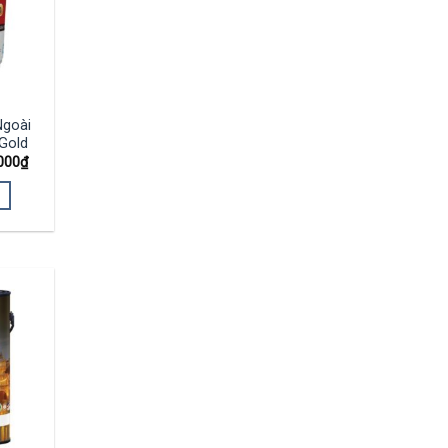
Ngoài
Gold
000
₫