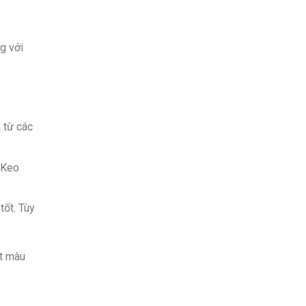
g với
 từ các
. Keo
tốt. Tùy
ạt màu