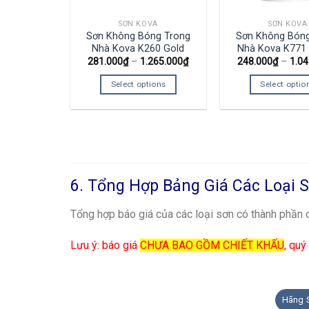
SƠN KOVA
SƠN KOVA
Sơn Không Bóng Trong
Sơn Không Bóng
Nhà Kova K260 Gold
Nhà Kova K771 
281.000
₫
–
1.265.000
₫
248.000
₫
–
1.04
Select options
Select optio
6. Tổng Hợp Bảng Giá Các Loại S
Tổng hợp báo giá của các loại sơn có thành phần c
Lưu ý
: báo giá
CHƯA BAO GỒM CHIẾT KHẤU
, quý
Hãng 