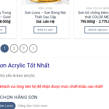
SƠN LIONS
SƠN COLOR ME
 Trong
Sơn Lions – Sơn Bóng Nội
Sơn lót chống kiềm
– Gold
Thất Cao Cấp
thất COLOR M
8.000
₫
Giá: Liên Hệ
795.000
₫
–
2.775.
ns
Add to cart
Select options
1
2
3
ơn Acrylic Tốt Nhất
hủ yếu là keo acrylic.
 khách vui lòng liên hệ để nhận được mức chiết khấu cao nhất!
CHỌN HÃNG SƠN
Sơn Lions
Hãng Sơn Color men