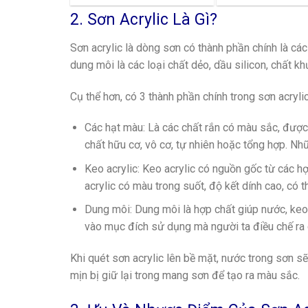
2. Sơn Acrylic Là Gì?
Sơn acrylic là dòng sơn có thành phần chính là cá
dung môi là các loại chất dẻo, dầu silicon, chất kh
Cụ thể hơn, có 3 thành phần chính trong sơn acrylic
Các hạt màu
: Là các chất rắn có màu sắc, được
chất hữu cơ, vô cơ, tự nhiên hoặc tổng hợp. Nhữ
Keo acrylic:
Keo acrylic có nguồn gốc từ các hợp
acrylic có màu trong suốt, độ kết dính cao, có 
Dung môi
: Dung môi là hợp chất giúp nước, keo 
vào mục đích sử dụng mà người ta điều chế ra 
Khi quét sơn acrylic lên bề mặt, nước trong sơn sẽ
mịn bị giữ lại trong mang sơn để tạo ra màu sắc.