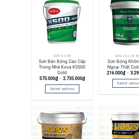
SƠN KOVA
SƠN COLOR 
Sơn Bán Bóng Cao Cấp
Sơn Bóng Khô
Trong Nhà Kova K5500
Ngoại Thất Col
Gold
216.000
₫
–
3.29
575.000
₫
–
2.735.000
₫
Select optio
Select options