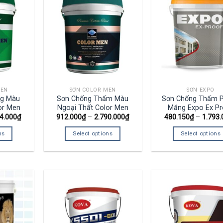
MEN
SƠN COLOR MEN
SƠN EXPO
ng Màu
Sơn Chống Thấm Màu
Sơn Chống Thấm P
or Men
Ngoại Thất Color Men
Măng Expo Ex Pr
4.000
₫
912.000
₫
–
2.790.000
₫
480.150
₫
–
1.793.
ns
Select options
Select options