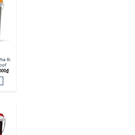
ha Xi
oof
000
₫