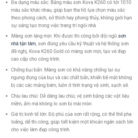
Đa dạng màu sắc
: Bảng màu sơn Kova K260 có tới 1010
màu sắc khác nhau, giúp bạn tha hồ lựa chọn màu sắc
theo phong cách, sở thích hay phong thủy, không giới hạn
sự sáng tạo trong việc trang trí ngôi nhà.
Màng sơn láng mịn
: Khi được thi công bởi đội ngũ
sơn
nhà tận tâm
, sơn đúng yêu cầu kỹ thuật và hệ thống sơn
đề nghị, Kova K260 Gold có màng sơn mịn, tạo vẻ đẹp
cao cấp cho công trình.
Chống bụi bẩn
: Màng sơn có khả năng chống lại sự
ngưng đọng của bụi và các chất bẩn, khiến bề mặt không
bị các các mảng bám, luôn ở tình trạng vệ sinh, sạch sẽ.
Chịu lau chùi
: Dễ dàng lau chùi, vệ sinh bằng các vật liệu
mềm, ẩm mà không lo sơn bị mài mòn.
Giá trị kinh tế lớn
: Độ phủ của sơn rất rộng, có thể thể pha
loãng, dễ thi công, giúp tiết kiệm một khoản ngân sách lớn
cho việc làm đẹp công trình.