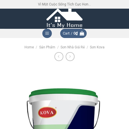
Skip
Vì Một Cuộc Sống Tích Cực Hơn...
to
content
Cart /
0
₫
Home
/
Sản Phẩm
/
Sơn Nhà Giá Rẻ
/
Sơn Kova