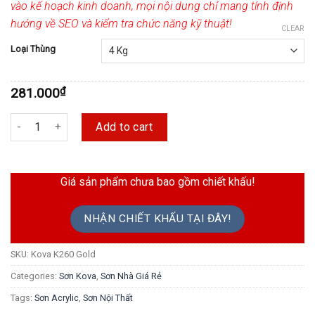
vào kế hoạch kinh doanh, mọi nội dung chỉ mang tính định
hướng về SEO và kiểm tra chức năng kỹ thuật!
CLEAR
Loại Thùng
281.000
₫
Sơn Không Bóng Trong Nhà Kova K260 Gold quantity
Add to cart
Giá sản phẩm chưa bao gồm chiết khấu!
NHẬN CHIẾT KHẤU TẠI ĐÂY!
SKU:
Kova K260 Gold
Categories:
Sơn Kova
,
Sơn Nhà Giá Rẻ
Tags:
Sơn Acrylic
,
Sơn Nội Thất