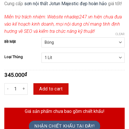
Cung cấp
sơn nội thất Jotun Majestic đẹp hoàn hảo
giá tốt!
Miễn trừ trách nhiệm:
Website nhadep247.vn hiện chưa đưa
vào kế hoạch kinh doanh, mọi nội dung chỉ mang tính định
hướng về SEO và kiểm tra chức năng kỹ thuật!
CLEAR
Bề Mặt
Loại Thùng
345.000
₫
Sơn Nội Thất Jotun Majestic Đẹp Hoàn Hảo Bóng/Mờ quantity
Add to cart
Giá sản phẩm chưa bao gồm chiết khấu!
NHẬN CHIẾT KHẤU TẠI ĐÂY!