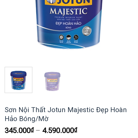
Sơn Nội Thất Jotun Majestic Đẹp Hoàn
Hảo Bóng/Mờ
345.000
₫
–
4.590.000
₫