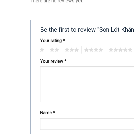
There are no reviews yet.
Be the first to review “Sơn Lót Kh
Your rating
*
1
2
3
4
5
Your review
*
Name
*