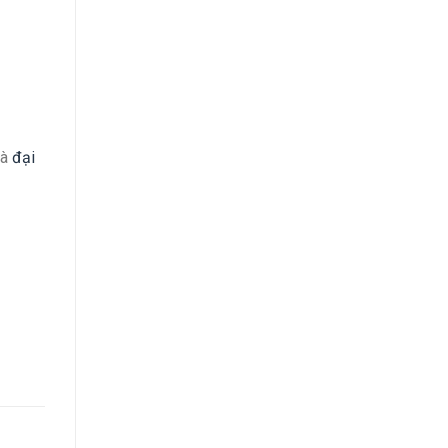
là
đại