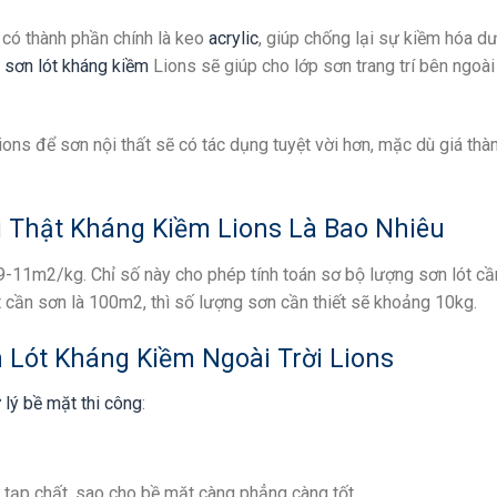
có thành phần chính là keo
acrylic
, giúp chống lại sự kiềm hóa dư
g
sơn lót kháng kiềm
Lions sẽ giúp cho lớp sơn trang trí bên ngoài
ons để sơn nội thất sẽ có tác dụng tuyệt vời hơn, mặc dù giá thà
 Thật Kháng Kiềm Lions Là Bao Nhiêu
9-11m2/kg. Chỉ số này cho phép tính toán sơ bộ lượng sơn lót cần
t cần sơn là 100m2, thì số lượng sơn cần thiết sẽ khoảng 10kg.
 Lót Kháng Kiềm Ngoài Trời Lions
 lý bề mặt thi công
:
ác tạp chất, sao cho bề mặt càng phẳng càng tốt