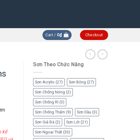
Cart /
0
₫
Checkout
Sơn Theo Chức Năng
ns
Sơn Acrylic
(27)
Sơn Bóng
(27)
Sơn Chống Nóng
(2)
Sơn Chống Rỉ
(3)
iềm
Sơn Chống Thấm
(9)
Sơn Dầu
(3)
Sơn Giả Đá
(2)
Sơn Lót
(21)
o kế
Sơn Ngoại Thất
(33)
SEO và