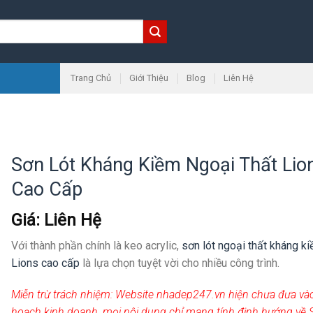
Trang Chủ
Giới Thiệu
Blog
Liên Hệ
Sơn Lót Kháng Kiềm Ngoại Thất Lio
Cao Cấp
Giá: Liên Hệ
Với thành phần chính là keo acrylic,
sơn lót ngoại thất kháng k
Lions cao cấp
là lựa chọn tuyệt vời cho nhiều công trình.
Miễn trừ trách nhiệm:
Website nhadep247.vn hiện chưa đưa và
hoạch kinh doanh, mọi nội dung chỉ mang tính định hướng về 