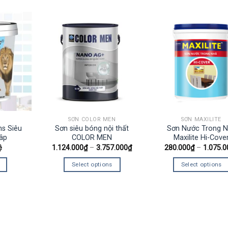
SƠN COLOR MEN
SƠN MAXILITE
ns Siêu
Sơn siêu bóng nội thất
Sơn Nước Trong 
âp
COLOR MEN
Maxilite Hi-Cove
ệ
1.124.000
₫
–
3.757.000
₫
280.000
₫
–
1.075.0
Select options
Select options