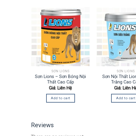
LITE
SƠN LIONS
SƠN LIONS
oài Trời
Sơn Lions – Sơn Bóng Nội
Sơn Nội Thất Lio
ma Bề Mặt
Thất Cao Cấp
Trắng Cao C
LU1
Giá: Liên Hệ
Giá: Liên H
.952.000
₫
Add to cart
Add to cart
tions
Reviews