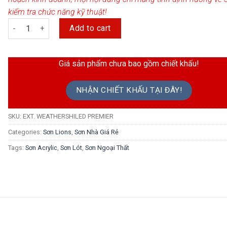
kiểm tra chức năng kỹ thuật!
Sơn Lót Kháng Kiềm Ngoại Thất Lions Cao Cấp quantity
Add to cart
Giá sản phẩm chưa bao gồm chiết khấu!
NHẬN CHIẾT KHẤU TẠI ĐÂY!
SKU:
EXT. WEATHERSHILED PREMIER
Categories:
Sơn Lions
,
Sơn Nhà Giá Rẻ
Tags:
Sơn Acrylic
,
Sơn Lót
,
Sơn Ngoại Thất