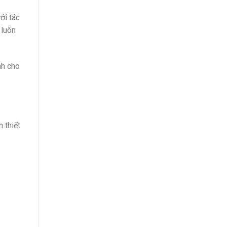
ới tác
 luôn
nh cho
 thiết