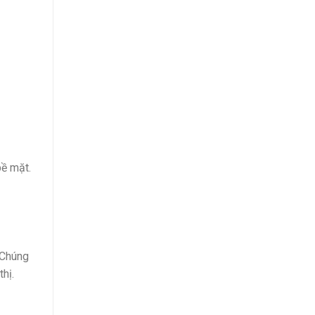
bề mặt.
 Chúng
hị.