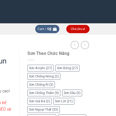
Cart /
0
₫
Checkout
Sơn Theo Chức Năng
un
Sơn Acrylic
(27)
Sơn Bóng
(27)
Sơn Chống Nóng
(2)
Sơn Chống Rỉ
(3)
u cao!
Sơn Chống Thấm
(9)
Sơn Dầu
(3)
Sơn Giả Đá
(2)
Sơn Lót
(21)
o kế
SEO và
Sơn Ngoại Thất
(33)