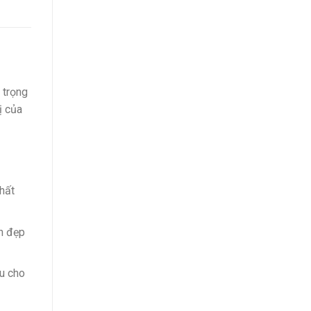
 trọng
ị của
chất
ền đẹp
ấu cho