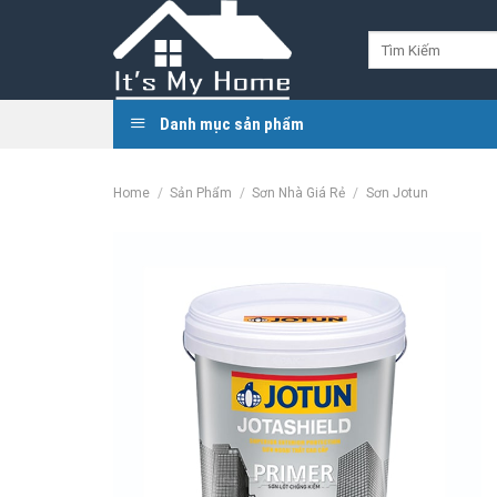
Skip
to
Search
for:
content
Danh mục sản phẩm
Home
/
Sản Phẩm
/
Sơn Nhà Giá Rẻ
/
Sơn Jotun