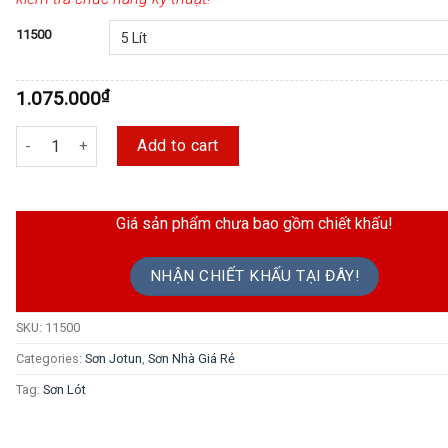
11500
1.075.000
₫
Sơn Lót Kháng Kiềm Ngoại Thất Jotun Jotashield Primer quantity
Add to cart
Giá sản phẩm chưa bao gồm chiết khấu!
NHẬN CHIẾT KHẤU TẠI ĐÂY!
SKU:
11500
Categories:
Sơn Jotun
,
Sơn Nhà Giá Rẻ
Tag:
Sơn Lót