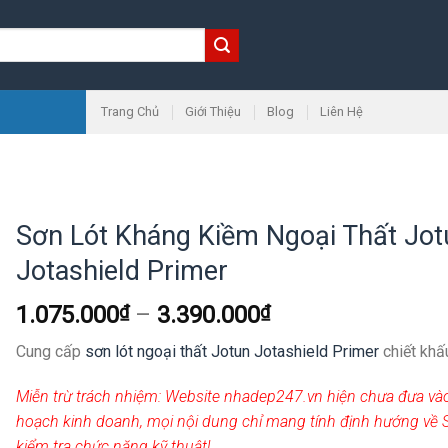
Trang Chủ
Giới Thiệu
Blog
Liên Hệ
Sơn Lót Kháng Kiềm Ngoại Thất Jot
Jotashield Primer
1.075.000
₫
–
3.390.000
₫
Cung cấp
sơn lót ngoại thất Jotun Jotashield Primer
chiết khấ
Miễn trừ trách nhiệm:
Website nhadep247.vn hiện chưa đưa và
hoạch kinh doanh, mọi nội dung chỉ mang tính định hướng về 
kiểm tra chức năng kỹ thuật!