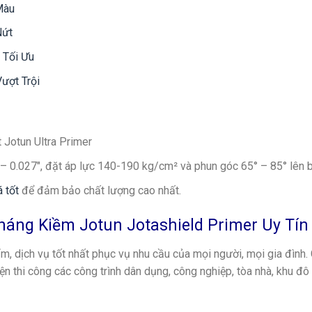
Màu
Nứt
 Tối Ưu
ượt Trội
t Jotun Ultra Primer
– 0.027″, đặt áp lực 140-190 kg/cm² và phun góc 65° – 85° lên 
 tốt
để đảm bảo chất lượng cao nhất.
háng Kiềm Jotun Jotashield Primer Uy Tín
m, dịch vụ tốt nhất phục vụ nhu cầu của mọi người, mọi gia đình.
iện thi công các công trình dân dụng, công nghiệp, tòa nhà, khu đô t