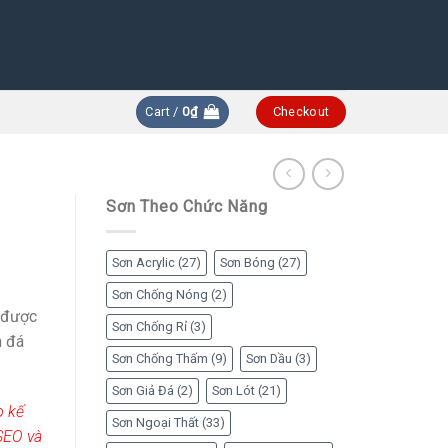
Cart /
0
₫
Checkout
Sơn Theo Chức Năng
Sơn Acrylic
(27)
Sơn Bóng
(27)
Sơn Chống Nóng
(2)
í được
Sơn Chống Rỉ
(3)
n đá
Sơn Chống Thấm
(9)
Sơn Dầu
(3)
Sơn Giả Đá
(2)
Sơn Lót
(21)
o kế
Sơn Ngoại Thất
(33)
SEO và