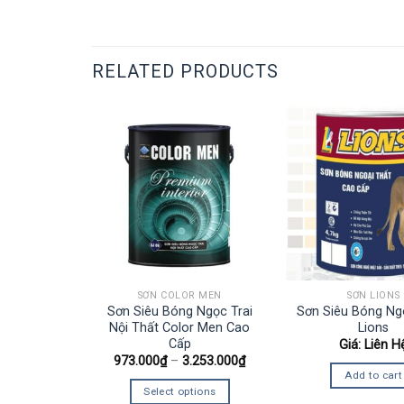
RELATED PRODUCTS
ONS
SƠN COLOR MEN
SƠN LIONS
Lions Siêu
Sơn Siêu Bóng Ngọc Trai
Sơn Siêu Bóng Ng
o Câp
Nội Thất Color Men Cao
Lions
Cấp
n Hệ
Giá: Liên H
973.000
₫
–
3.253.000
₫
art
Add to cart
Select options