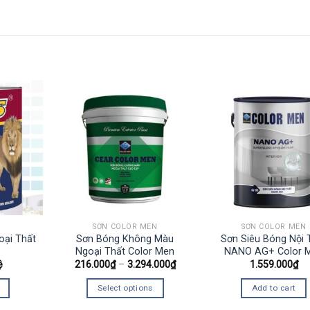
SƠN COLOR MEN
SƠN COLOR MEN
oại Thất
Sơn Bóng Không Màu
Sơn Siêu Bóng Nội 
Ngoại Thất Color Men
NANO AG+ Color 
ệ
216.000
₫
–
3.294.000
₫
1.559.000
₫
Select options
Add to cart