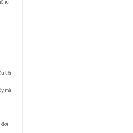
không
ầu tiến
vậy mà
 đợi