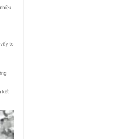
 nhiều
 vẩy to
công
 kết