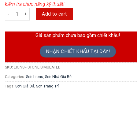
kiểm tra chức năng kỹ thuật!
Sơn Giả Đá Lions Cao Cấp quantity
Add to cart
Giá sản phẩm chưa bao gồm chiết khấu!
NHẬN CHIẾT KHẤU TẠI ĐÂY!
SKU:
LIONS - STONE SIMULATED
Categories:
Sơn Lions
,
Sơn Nhà Giá Rẻ
Tags:
Sơn Giả Đá
,
Sơn Trang Trí