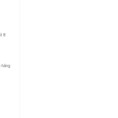
t 8
c hãng