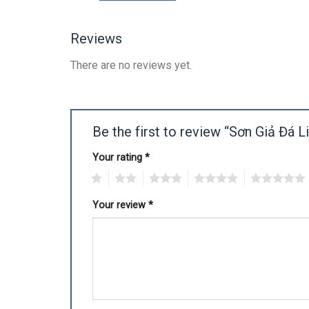
Reviews
There are no reviews yet.
Be the first to review “Sơn Giả Đá 
Your rating
*
1
2
3
4
5
Your review
*