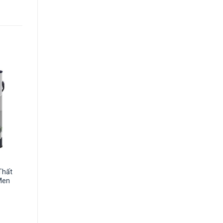
Thất
Men