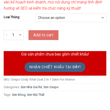
vào kế hoạch kinh doanh, mọi nội dung chỉ mang tính định
hướng về SEO và kiểm tra chức năng kỹ thuật!
Loại Thùng
Sơn Bóng Nội Thất Oexpo Cody Total Coat 2 In 1 Satin For Interior 
Add to cart
Giá sản phẩm chưa bao gồm chiết khấu!
NHẬN CHIẾT KHẤU TẠI ĐÂY!
SKU:
Oexpo Cody Total Coat 2 In 1 Satin For Interior
Categories:
Sơn Nhà Giá Rẻ
,
Sơn Oexpo
Tags:
Sơn Bóng
,
Sơn Nội Thất