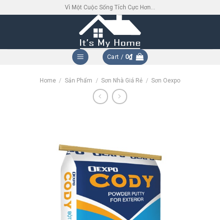
Skip
Vì Một Cuộc Sống Tích Cực Hơn...
to
content
Cart /
0
₫
Home
/
Sản Phẩm
/
Sơn Nhà Giá Rẻ
/
Sơn Oexpo